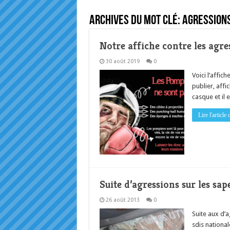
Archives du mot clé:
agressions
Notre affiche contre les agr
30 août 2019
0
Voici l’affi
publier, affi
casque et il 
Lire l'articl
Suite d’agressions sur les sa
26 août 2013
0
Suite aux d’a
sdis national