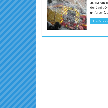
agressions n
de réagir. O
un forcené. L
Lire l'articl