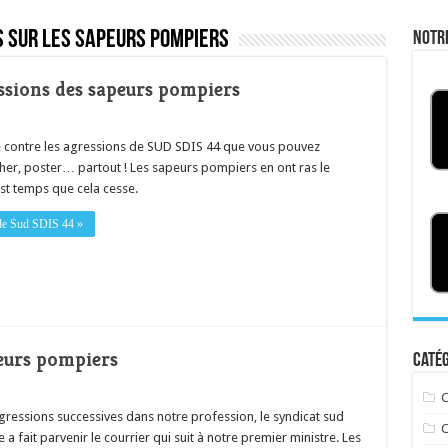
 sur les sapeurs pompiers
Notr
essions des sapeurs pompiers
che contre les agressions de SUD SDIS 44 que vous pouvez
cher, poster… partout ! Les sapeurs pompiers en ont ras le
est temps que cela cesse.
e de Sud SDIS 44 »
peurs pompiers
Catég
C
gressions successives dans notre profession, le syndicat sud
C
e a fait parvenir le courrier qui suit à notre premier ministre. Les