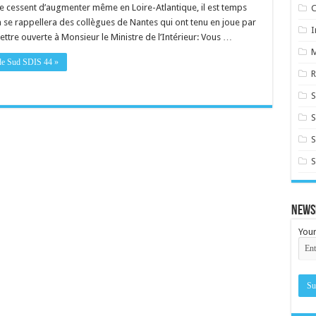
e cessent d’augmenter même en Loire-Atlantique, il est temps
C
n se rappellera des collègues de Nantes qui ont tenu en joue par
I
ettre ouverte à Monsieur le Ministre de l’Intérieur: Vous …
e de Sud SDIS 44 »
R
S
S
S
News
Your