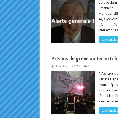
Voici le dern
Président, 
Monsieur LE
44, avec lesq
44. Au-delà
interactions
Lire l'articl
Préavis de grève au 1er octo
29 septembre 2021
0
A l’occasion
Service Dépa
avons déposé
journée.Une f
tête” à la t
avancés et m
Lire l'articl