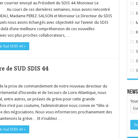
ier courrier envoyé au Président du SDIS 44: Monsieur Le
C
Au cours de ces dernières semaines, nous avons rencontré
I
BEAU, Madame PEREZ-SALSON et Monsieur Le Directeur du SDIS
uels nous avons échangés avec objectivité sur l’avenir du SDIS
 d’une meilleure compréhension de ces nouvelles
R
 avec vos plus proches collaborateurs, …
S
e de Sud SDIS 44 »
S
bre de SUD SDIS 44
S
 de la prise de commandement de notre nouveau directeur du
News
rtemental d’Incendie et de Secours de Loire Atlantique, nous
, entre autres, un préavis de grève pour cette grande
Your
ois n’est pas coutume, l’administration nous convie en “tête-à-
able des négociations. Nous vous informerons prochainement des
aintenons la grève… Et n’oubliez …
e de Sud SDIS 44 »