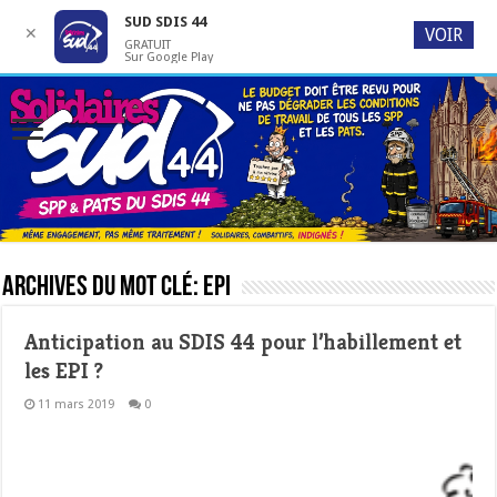
SUD SDIS 44
✕
VOIR
GRATUIT
Sur Google Play
Archives du mot clé:
EPI
Anticipation au SDIS 44 pour l’habillement et
les EPI ?
11 mars 2019
0