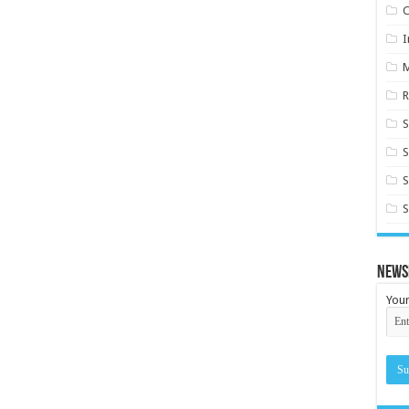
C
I
R
S
S
S
News
Your