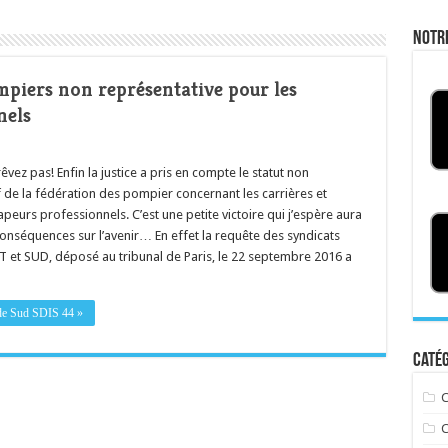
Notr
mpiers non représentative pour les
nels
êvez pas! Enfin la justice a pris en compte le statut non
 de la fédération des pompier concernant les carrières et
apeurs professionnels. C’est une petite victoire qui j’espère aura
onséquences sur l’avenir… En effet la requête des syndicats
T et SUD, déposé au tribunal de Paris, le 22 septembre 2016 a
e de Sud SDIS 44 »
Catég
C
C