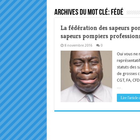
Archives du mot clé:
fédé
La fédération des sapeurs po
sapeurs pompiers profession
8 novembre 2016
0
Oui vous ne r
représentatif
statuts des s
de grosses c
CGT, FA, CFD
…
Lire l'articl