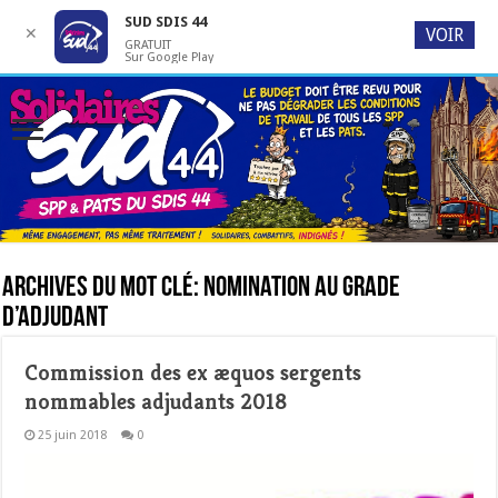
SUD SDIS 44
✕
VOIR
GRATUIT
Sur Google Play
Archives du mot clé:
nomination au grade
d’adjudant
Commission des ex æquos sergents
nommables adjudants 2018
25 juin 2018
0