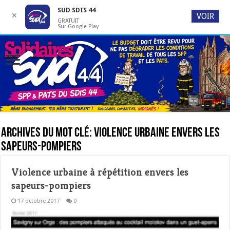
SUD SDIS 44
✕
VOIR
GRATUIT
Sur Google Play
Archives du mot clé:
violence urbaine envers les
sapeurs-pompiers
Violence urbaine à répétition envers les
sapeurs-pompiers
17 octobre 2017
0