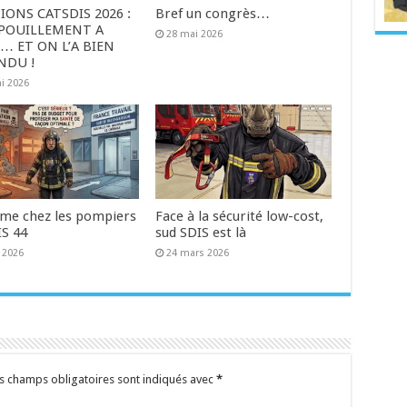
IONS CATSDIS 2026 :
Bref un congrès…
ÉPOUILLEMENT A
28 mai 2026
… ET ON L’A BIEN
NDU !
i 2026
me chez les pompiers
Face à la sécurité low-cost,
IS 44
sud SDIS est là
 2026
24 mars 2026
s champs obligatoires sont indiqués avec
*