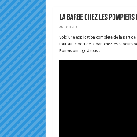
La Barbe chez les pompiers 
310 Vus
Voici une explication complète de la part de
tout sur le port de la part chez les sapeurs 
Bon visionnage à tous !