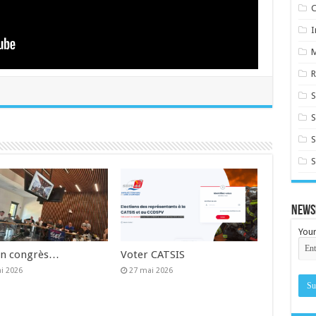
C
I
R
S
S
S
News
Your
un congrès…
Voter CATSIS
i 2026
27 mai 2026