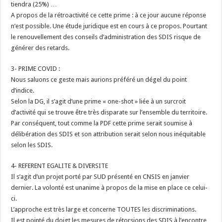
tiendra (25%) …
A propos de la rétroactivité ce cette prime : à ce jour aucune réponse
n’est possible. Une étude juridique est en cours à ce propos. Pourtant
le renouvellement des conseils d’administration des SDIS risque de
générer des retards.
3- PRIME COVID :
Nous saluons ce geste mais aurions préféré un dégel du point
d’indice.
Selon la DG, il s’agit d’une prime « one-shot » liée à un surcroit
d’activité qui se trouve être très disparate sur l’ensemble du territoire.
Par conséquent, tout comme la PDF cette prime serait soumise à
délibération des SDIS et son attribution serait selon nous inéquitable
selon les SDIS.
4- REFERENT EGALITE & DIVERSITE
Il s’agit d’un projet porté par SUD présenté en CNSIS en janvier
dernier. La volonté est unanime à propos de la mise en place ce celui-
ci.
L’approche est très large et concerne TOUTES les discriminations.
Il est pointé du doigt les mesures de rétorsions des SDIS à l’encontre