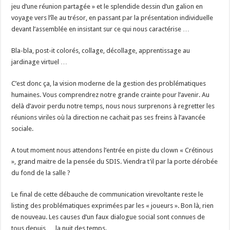
jeu d’une réunion partagée » et le splendide dessin d’un galion en
voyage vers l’île au trésor, en passant par la présentation individuelle
devant l’assemblée en insistant sur ce qui nous caractérise …
Bla-bla, post-it colorés, collage, décollage, apprentissage au
jardinage virtuel …
C’est donc ça, la vision moderne de la gestion des problématiques
humaines. Vous comprendrez notre grande crainte pour l’avenir. Au
delà d’avoir perdu notre temps, nous nous surprenons à regretter les
réunions viriles où la direction ne cachait pas ses freins à l’avancée
sociale.
A tout moment nous attendons l’entrée en piste du clown « Crétinous
», grand maitre de la pensée du SDIS. Viendra t’il par la porte dérobée
du fond de la salle ?
Le final de cette débauche de communication virevoltante reste le
listing des problématiques exprimées par les « joueurs ». Bon là, rien
de nouveau. Les causes d’un faux dialogue social sont connues de
tous depuis … la nuit des temps.