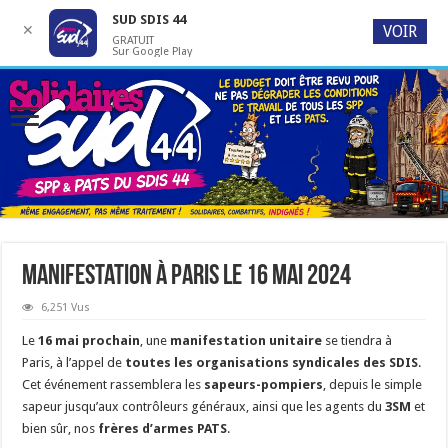
SUD SDIS 44
✕
VOIR
GRATUIT
Sur Google Play
Manifestation à Paris le 16 mai 2024
6,251 Vus
Le
16 mai prochain
, une
manifestation unitaire
se tiendra à
Paris, à l’appel de
toutes les organisations syndicales des SDIS
.
Cet événement rassemblera les
sapeurs-pompiers
, depuis le simple
sapeur jusqu’aux contrôleurs généraux, ainsi que les agents du
3SM
et
bien sûr, nos
frères d’armes PATS
.