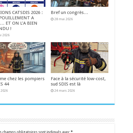
IONS CATSDIS 2026 :
Bref un congrès…
ÉPOUILLEMENT A
28 mai 2026
… ET ON L’A BIEN
NDU !
i 2026
me chez les pompiers
Face à la sécurité low-cost,
IS 44
sud SDIS est là
 2026
24 mars 2026
s champs obligatoires sont indiqués avec
*