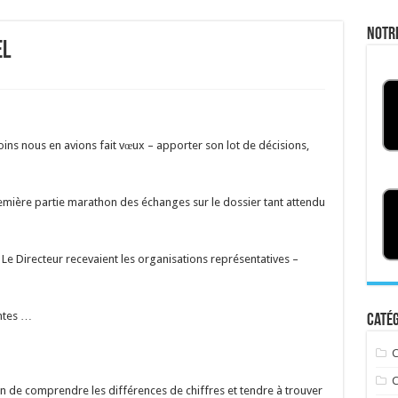
Notr
el
oins nous en avions fait vœux – apporter son lot de décisions,
remière partie marathon des échanges sur le dossier tant attendu
Directeur recevaient les organisations représentatives –
entes …
Catég
C
C
in de comprendre les différences de chiffres et tendre à trouver