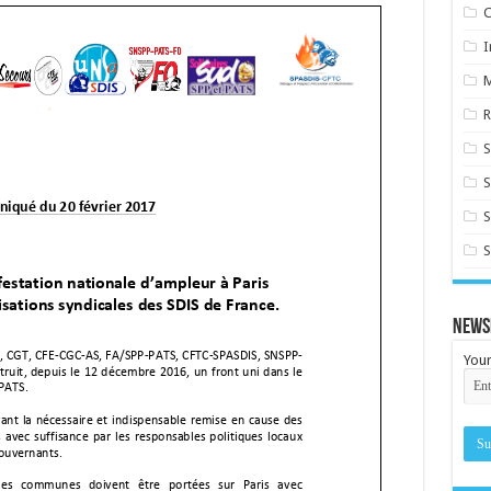
C
I
R
S
S
S
News
Your