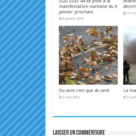
SUD SDIS 44 se joint à la
Manif
manifestation nantaise du 9
déce
janvier prochain
15 n
4 janvier 2020
Du vent rien que du vent
La ma
3 avril 2013
2 avri
Laisser un commentaire