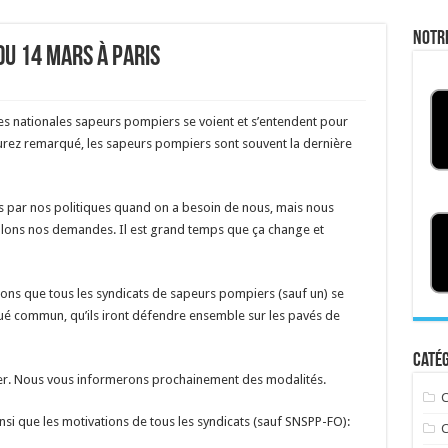
Notr
du 14 mars à Paris
es nationales sapeurs pompiers se voient et s’entendent pour
urez remarqué, les sapeurs pompiers sont souvent la dernière
s par nos politiques quand on a besoin de nous, mais nous
ons nos demandes. Il est grand temps que ça change et
mons que tous les syndicats de sapeurs pompiers (sauf un) se
ué commun, qu’ils iront défendre ensemble sur les pavés de
Catég
er. Nous vous informerons prochainement des modalités.
C
nsi que les motivations de tous les syndicats (sauf SNSPP-FO):
C