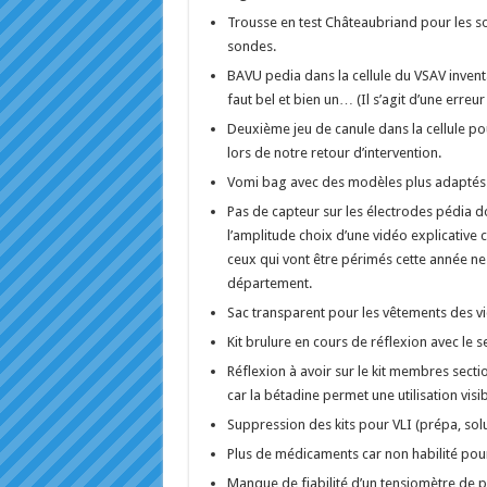
Trousse en test Châteaubriand pour les so
sondes.
BAVU pedia dans la cellule du VSAV inventai
faut bel et bien un… (Il s’agit d’une erreur 
Deuxième jeu de canule dans la cellule p
lors de notre retour d’intervention.
Vomi bag avec des modèles plus adaptés
Pas de capteur sur les électrodes pédia 
l’amplitude choix d’une vidéo explicativ
ceux qui vont être périmés cette année ne
département.
Sac transparent pour les vêtements des v
Kit brulure en cours de réflexion avec le 
Réflexion à avoir sur le kit membres secti
car la bétadine permet une utilisation visib
Suppression des kits pour VLI (prépa, sol
Plus de médicaments car non habilité pou
Manque de fiabilité d’un tensiomètre de 