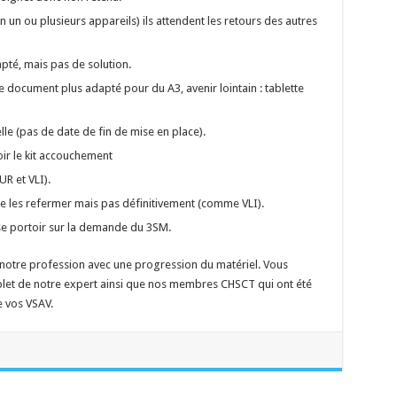
en un ou plusieurs appareils) ils attendent les retours des autres
pté, mais pas de solution.
document plus adapté pour du A3, avenir lointain : tablette
elle (pas de date de fin de mise en place).
r le kit accouchement
R et VLI).
sse les refermer mais pas définitivement (comme VLI).
e portoir sur la demande du 3SM.
r notre profession avec une progression du matériel. Vous
plet de notre expert ainsi que nos membres CHSCT qui ont été
e vos VSAV.