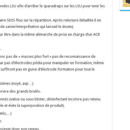
ndes LSU afin d’arrêter le sparadraps sur les LSU pour tenir les
re SDIS flou sur la répartition. Après relecture détaillée il en
de saisie/interprétation qui laissait le doute).
our être dans la même démarche de prise en charge d’un ACR
.
donc pas de « massez plus fort » pas de reconnaissance de
e car pas d’électrodes pédia pour manipuler en formation, même
 suffiront pas en guise d’électrode formation pour tout le
ictimes (noyé, avp…)
service des grands brulés.
onnés (valise ou sous blister, désinfectant incolore pas retenu
le et évite la superposition de produit).
utés,…)
r.
poignet donc non retenu.