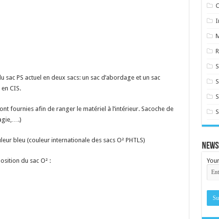
C
I
R
S
 sac PS actuel en deux sacs: un sac d’abordage et un sac
 en CIS.
S
t fournies afin de ranger le matériel à l’intérieur. Sacoche de
S
agie,….)
eur bleu (couleur internationale des sacs O² PHTLS)
News
sition du sac O² :
Your