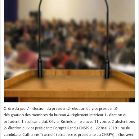
Ordre du jour:1- élection du président2- élection du vice président3-
désignation des membres du bureau 4- règlement intérieur 1- élection du
président: 1 seul candidat: Olivier Richefou – élu avec 11 voix et 2 abstentions
2- élection du vice président: Compte Rendu CNSIS du 22 mai 2019 1 seule
candidate: Catherine Troendlé (sénatrice et présidente du CNSPV) – élue avec