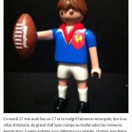
Ce mardi 21 mai avait lieu un CT et ce malgré l’absence remarquée, due à un
refus d’obstacle, du grand chef (une crampe au mollet selon les rumeurs).
Restait donc 3 petits sudistes pour défendre nos intérêts. (Justine, Jean Marie